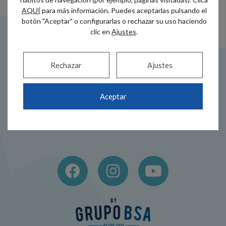
AQUÍ
para más información. Puedes aceptarlas pulsando el
botón "Aceptar" o configurarlas o rechazar su uso haciendo
clic en
Ajustes
.
Rechazar
Ajustes
Dirección
Teléfono
Aceptar
Alameda Recalde
944 44 38 00
35A
686 517 005
48011 Bilbao