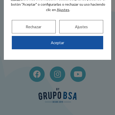
botón "Aceptar" o configurarlas o rechazar su uso haciendo
clic en
Ajustes
.
Rechazar
Ajustes
Dirección
Teléfono
Alameda Recalde
944 44 38 00
Aceptar
35A
686 517 005
48011 Bilbao