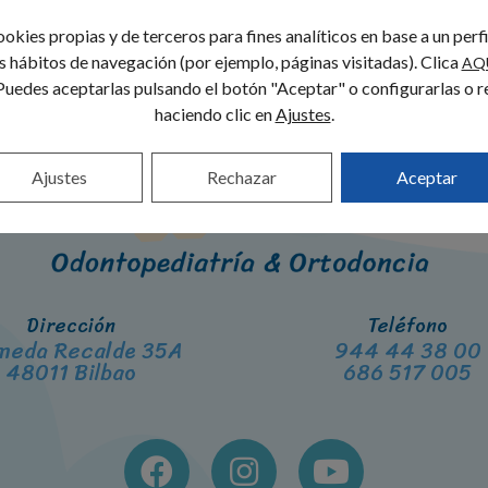
okies propias y de terceros para fines analíticos en base a un perf
us hábitos de navegación (por ejemplo, páginas visitadas). Clica
AQ
Puedes aceptarlas pulsando el botón "Aceptar" o configurarlas o r
haciendo clic en
Ajustes
.
Ajustes
Rechazar
Aceptar
Dirección
Teléfono
meda Recalde 35A
944 44 38 00
48011 Bilbao
686 517 005