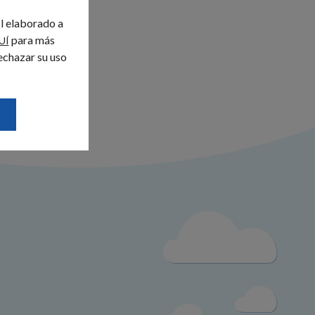
il elaborado a
para más
UÍ
echazar su uso