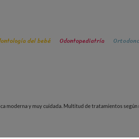
ontología del bebé
Odontopediatría
Ortodonc
ínica moderna y muy cuidada. Multitud de tratamientos según