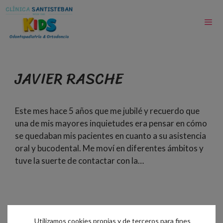
JAVIER RASCHE
Este mes hace 5 años que me jubilé y recuerdo que
una de mis mayores inquietudes era pensar en cómo
se quedaban mis pacientes en cuanto a su asistencia
oral y bucodental. Me moví en diferentes ámbitos y
tuve la suerte de contactar con la…
Utilizamos cookies propias y de terceros para fines