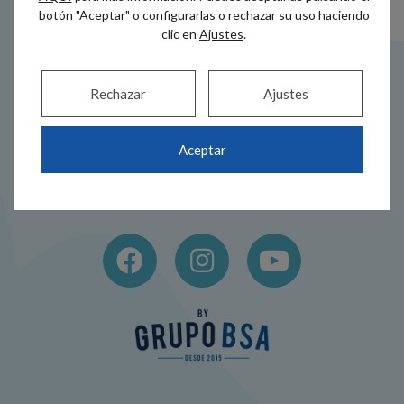
botón "Aceptar" o configurarlas o rechazar su uso haciendo
clic en
Ajustes
.
Rechazar
Ajustes
Dirección
Teléfono
Alameda Recalde
944 44 38 00
Aceptar
35A
686 517 005
48011 Bilbao