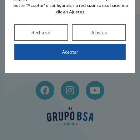
botón "Aceptar" o configurarlas o rechazar su uso haciendo
clic en
Ajustes
.
Rechazar
Ajustes
Dirección
Teléfono
Alameda Recalde
944 44 38 00
Aceptar
35A
686 517 005
48011 Bilbao