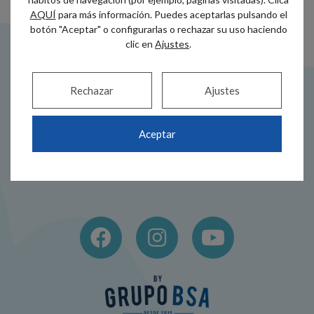
AQUÍ
para más información. Puedes aceptarlas pulsando el
botón "Aceptar" o configurarlas o rechazar su uso haciendo
clic en
Ajustes
.
Rechazar
Ajustes
Dirección
Teléfono
Aceptar
Alameda Recalde
944 44 38 00
35A
686 517 005
48011 Bilbao