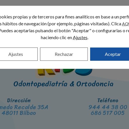
okies propias y de terceros para fines analíticos en base a un perf
us hábitos de navegación (por ejemplo, páginas visitadas). Clica
AQ
Puedes aceptarlas pulsando el botón "Aceptar" o configurarlas o r
haciendo clic en
Ajustes
.
Ajustes
Rechazar
Aceptar
Dirección
Teléfono
meda Recalde 35A
944 44 38 00
48011 Bilbao
686 517 005