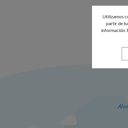
Utilizamos co
partir de t
información. 
Ala