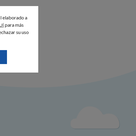
il elaborado a
para más
UÍ
echazar su uso