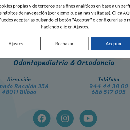
okies propias y de terceros para fines analíticos en base a un perf
us hábitos de navegación (por ejemplo, páginas visitadas). Clica
AQ
Puedes aceptarlas pulsando el botón "Aceptar" o configurarlas o r
haciendo clic en
Ajustes
.
Ajustes
Rechazar
Aceptar
Dirección
Teléfono
meda Recalde 35A
944 44 38 00
48011 Bilbao
686 517 005