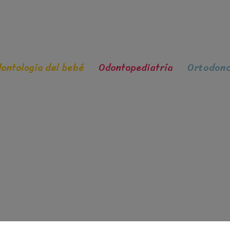
ontología del bebé
Odontopediatría
Ortodonc