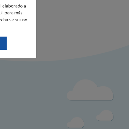
il elaborado a
para más
UÍ
echazar su uso