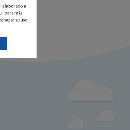
il elaborado a
para más
UÍ
echazar su uso