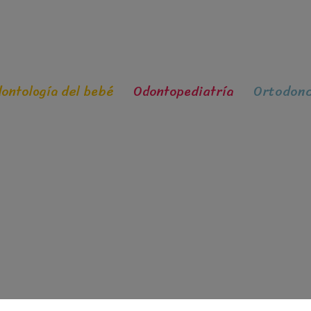
ontología del bebé
Odontopediatría
Ortodonc