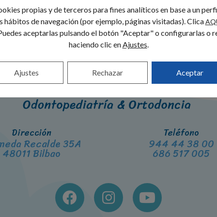
okies propias y de terceros para fines analíticos en base a un perf
us hábitos de navegación (por ejemplo, páginas visitadas). Clica
AQ
Puedes aceptarlas pulsando el botón "Aceptar" o configurarlas o r
haciendo clic en
Ajustes
.
Ajustes
Rechazar
Aceptar
Dirección
Teléfono
meda Recalde 35A
944 44 38 00
48011 Bilbao
686 517 005