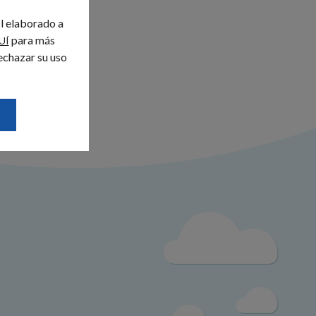
il elaborado a
para más
UÍ
echazar su uso