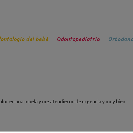
ontología del bebé
Odontopediatría
Ortodonc
olor en una muela y me atendieron de urgencia y muy bien