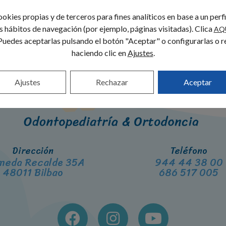
okies propias y de terceros para fines analíticos en base a un perf
us hábitos de navegación (por ejemplo, páginas visitadas). Clica
AQ
Puedes aceptarlas pulsando el botón "Aceptar" o configurarlas o r
haciendo clic en
Ajustes
.
Ajustes
Rechazar
Aceptar
Dirección
Teléfono
meda Recalde 35A
944 44 38 00
48011 Bilbao
686 517 005