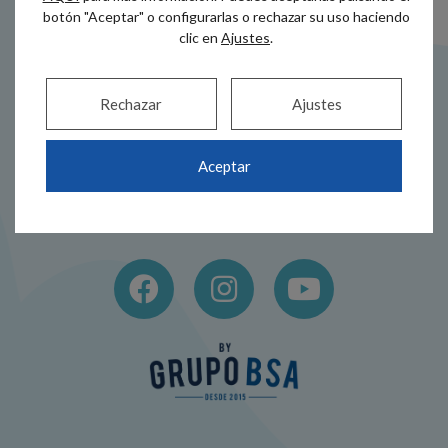
botón "Aceptar" o configurarlas o rechazar su uso haciendo
clic en
Ajustes
.
Rechazar
Ajustes
Dirección
Teléfono
Alameda Recalde
944 44 38 00
Aceptar
35A
686 517 005
48011 Bilbao